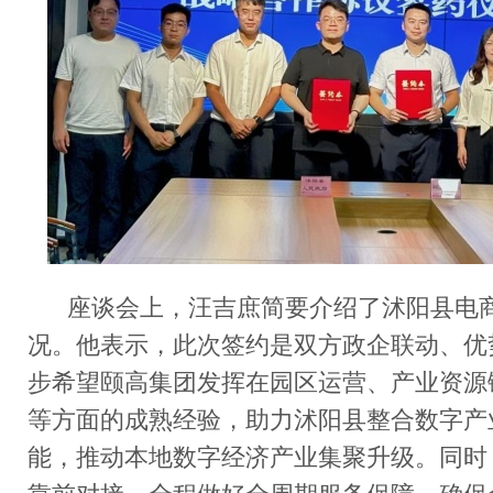
座谈会上，汪吉庶简要介绍了沭阳县电商
况。他表示，此次签约是双方政企联动、优
步希望颐高集团发挥在园区运营、产业资源
等方面的成熟经验，助力沭阳县整合数字产
能，推动本地数字经济产业集聚升级。同时