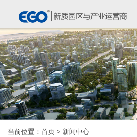
当前位置：
首页
>
新闻中心