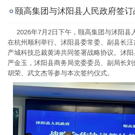
颐高集团与沭阳县人民政府签订
2026年7月2日下午，颐高集团与沭阳县
在杭州顺利举行。沭阳县委常委、副县长汪
产城科技总裁黄涛共同签署战略协议。沭阳
严金玉，沭阳县商务局党委委员、副局长刘
胡荣、武文杰等参与本次签约仪式。