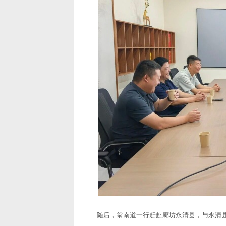
随后，翁南道一行赶赴廊坊永清县，与永清县