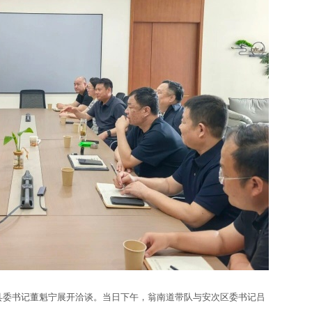
委书记董魁宁展开洽谈。当日下午，翁南道带队与安次区委书记吕