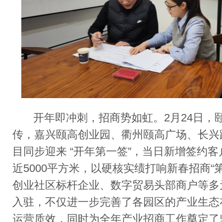
开年即冲刺，招商势如虹。
2
月
24
日，
传，嘉兴颐高创业园、衢州颐高广场、长兴
目同步迎来
“
开年第一签
”
，当日新增签约客
近
5000
平方米，以硬核实绩打响新春招商
“
创业社区标杆企业、数字贸易头部商户等多
入驻，不仅进一步完善了各园区的产业生态
运营质效，同时为全年产业招商工作奠定了