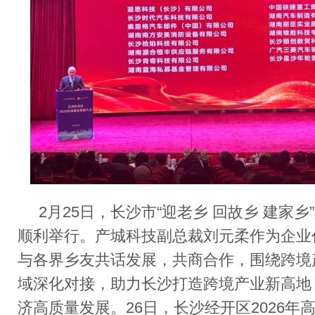
2
月
25
日，长沙市
“
迎老乡 回故乡 建家乡
”
顺利举行。产城科技副总裁刘元柔作为企业
与各界乡友共话发展，共商合作，围绕跨境
域深化对接，助力长沙打造跨境产业新高地
济高质量发展。
2
6
日，长沙经开区
2026
年